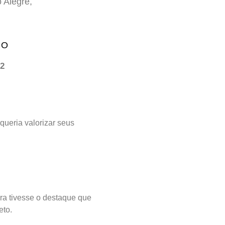
 Alegre,
NO
2
queria valorizar seus
ra tivesse o destaque que
eto.