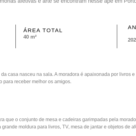
órias afetivas e arte se encontram nesse apê em Porto
A
ÁREA TOTAL
40 m²
202
 da casa nasceu na sala. A moradora é apaixonada por livros e 
o para receber melhor os amigos.
ra que o conjunto de mesa e cadeiras garimpadas pela morado
 grande moldura para livros, TV, mesa de jantar e objetos de af