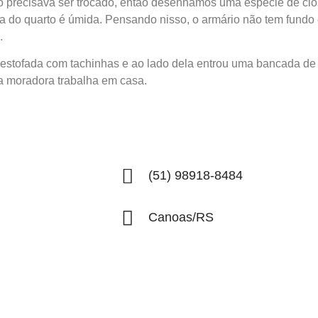
 precisava ser trocado, então desenhamos uma espécie de clos
 do quarto é úmida. Pensando nisso, o armário não tem fundo e 
.
stofada com tachinhas e ao lado dela entrou uma bancada de
 a moradora trabalha em casa.
(51) 98918-8484
Canoas/RS